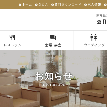
ホーム
Ｑ＆Ａ
資料ダウンロード
求人情報
お電話
0
レストラン
会議･宴会
ウエディング
お知らせ
Information