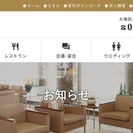
ホーム
Ｑ＆Ａ
資料ダウンロード
求人情報
お電話
0
レストラン
会議･宴会
ウエディング
お知らせ
Information