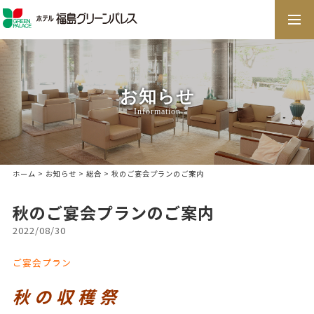
togg
navi
お知らせ
Information
ホーム
>
お知らせ
>
総合
> 秋のご宴会プランのご案内
秋のご宴会プランのご案内
2022/08/30
ご宴会プラン
秋 の 収 穫 祭