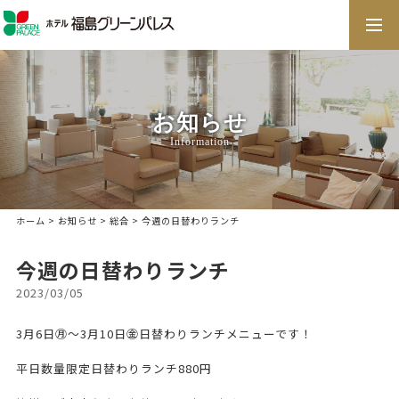
togg
navi
お知らせ
Information
ホーム
>
お知らせ
>
総合
> 今週の日替わりランチ
今週の日替わりランチ
2023/03/05
3月6日㊊～3月10日㊎日替わりランチメニューです！
平日数量限定日替わりランチ880円