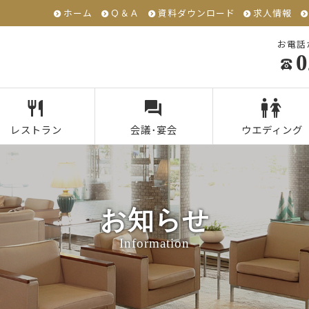
ホーム
Ｑ＆Ａ
資料ダウンロード
求人情報
お電話
0
レストラン
会議･宴会
ウエディング
お知らせ
Information