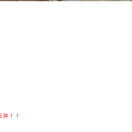
！
天丼！！