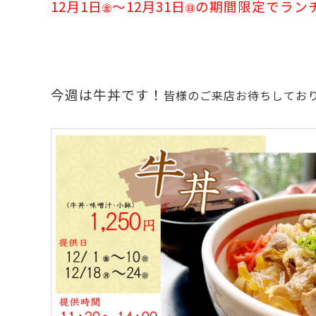
12月1日
～12月31日
の期間限定でラン
㊎
㊐
今週は牛丼です！
皆様のご来店お待ちしてお