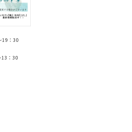
9：30
13：30