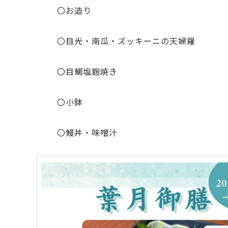
〇お造り
〇目光・南瓜・ズッキーニの天婦羅
〇目鯛塩麴焼き
〇小鉢
〇鰻丼・味噌汁