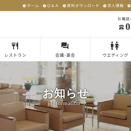
ホーム
Ｑ＆Ａ
資料ダウンロード
求人情報
お電話
0
レストラン
会議･宴会
ウエディング
お知らせ
Information