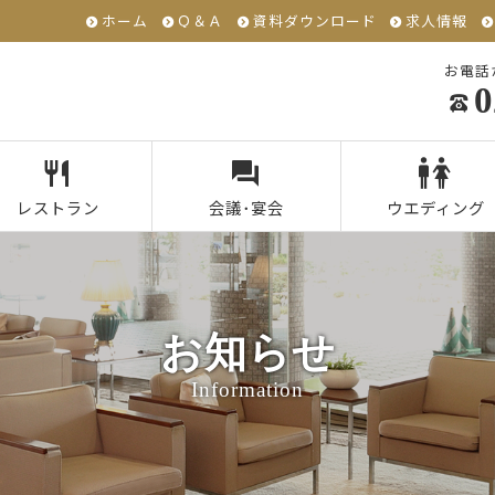
ホーム
Ｑ＆Ａ
資料ダウンロード
求人情報
お電話
0
レストラン
会議･宴会
ウエディング
お知らせ
Information