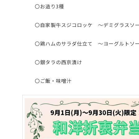
〇お造り3種
〇自家製牛スジコロッケ ～デミグラスソ
〇鶏ハムのサラダ仕立て ～ヨーグルトソ
〇銀タラの西京漬け
〇ご飯・味噌汁