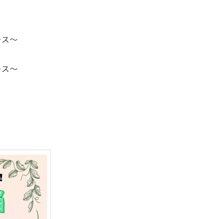
ース～
ース～