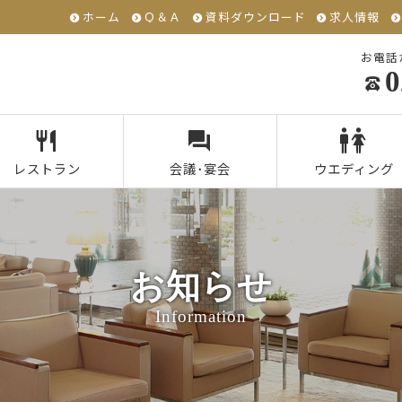
ホーム
Ｑ＆Ａ
資料ダウンロード
求人情報
お電話
0
レストラン
会議･宴会
ウエディング
お知らせ
Information