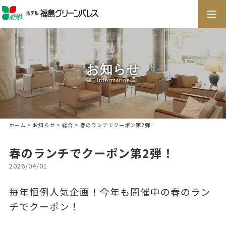
togg
navi
お知らせ
Information
ホーム
>
お知らせ
>
総合
> 春のランチでクーポン第2弾！
春のランチでクーポン第2弾！
2026/04/01
毎年恒例人気企画！今年も開催中の春のラン
チでクーポン！