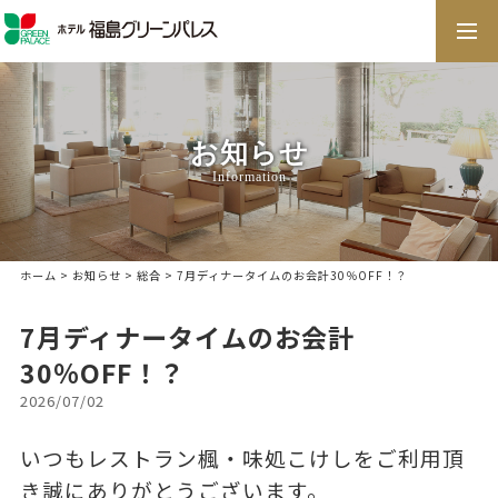
togg
navi
お知らせ
Information
ホーム
>
お知らせ
>
総合
> 7月ディナータイムのお会計30％OFF！？
7月ディナータイムのお会計
30％OFF！？
2026/07/02
いつもレストラン楓・味処こけしをご利用頂
き誠にありがとうございます。