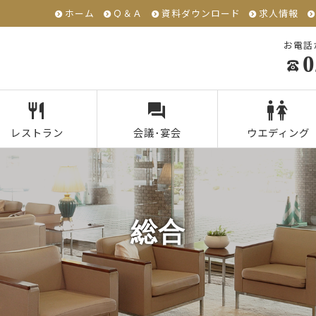
ホーム
Ｑ＆Ａ
資料ダウンロード
求人情報
お電話
0
レストラン
会議･宴会
ウエディング
総合