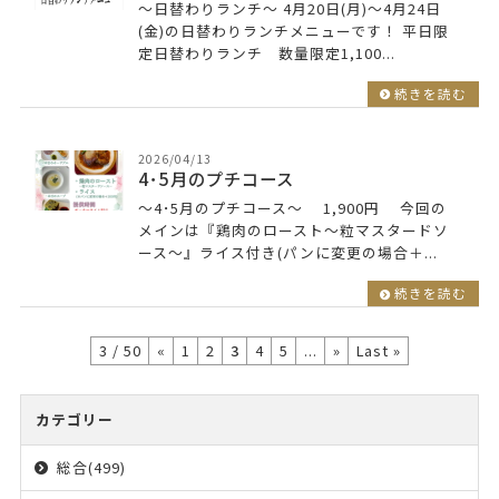
～日替わりランチ～ 4月20日(月)～4月24日
(金)の日替わりランチメニューです！ 平日限
定日替わりランチ 数量限定1,100...
続きを読む
2026/04/13
4･5月のプチコース
～4･5月のプチコース～ 1,900円 今回の
メインは『鶏肉のロースト～粒マスタードソ
ース～』ライス付き(パンに変更の場合＋...
続きを読む
3 / 50
«
1
2
3
4
5
...
»
Last »
カテゴリー
総合(499)