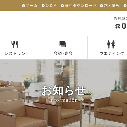
ホーム
Ｑ＆Ａ
資料ダウンロード
求人情報
お電話
0
レストラン
会議･宴会
ウエディング
お知らせ
Information