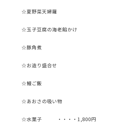
☆夏野菜天婦羅
☆玉子豆腐の海老餡かけ
☆豚角煮
☆お造り盛合せ
☆鰻ご飯
☆あおさの吸い物
☆水菓子 ・・・・1,800円