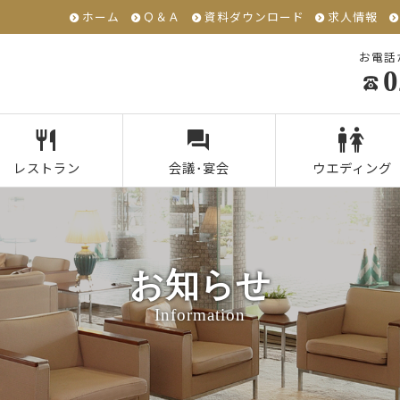
ホーム
Ｑ＆Ａ
資料ダウンロード
求人情報
お電話
0
レストラン
会議･宴会
ウエディング
お知らせ
Information