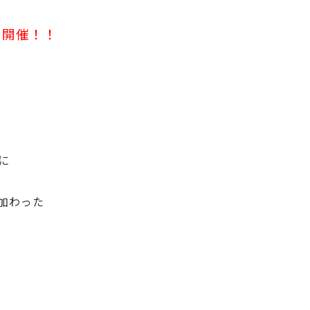
を開催！！
に
加わった